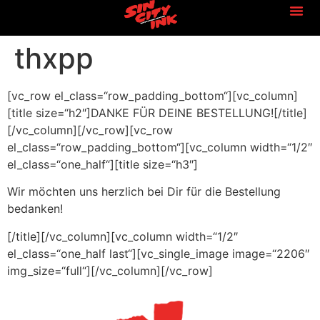
FRAGE
KONTAK
thxpp
[vc_row el_class=“row_padding_bottom“][vc_column]
[title size=“h2″]DANKE FÜR DEINE BESTELLUNG![/title]
[/vc_column][/vc_row][vc_row
el_class=“row_padding_bottom“][vc_column width=“1/2″
el_class=“one_half“][title size=“h3″]
Wir möchten uns herzlich bei Dir für die Bestellung
bedanken!
[/title][/vc_column][vc_column width=“1/2″
el_class=“one_half last“][vc_single_image image=“2206″
img_size=“full“][/vc_column][/vc_row]